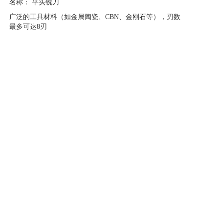
名称： 平头铣刀
广泛的工具材料（如金属陶瓷、CBN、金刚石等），刃数
最多可达8刃