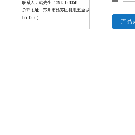
联系人：戴先生 13913128058
总部地址：苏州市姑苏区机电五金城
B5-126号
产品