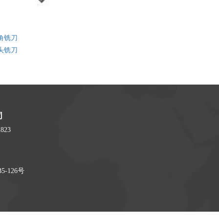
角铣刀
头铣刀
司
823
-126号